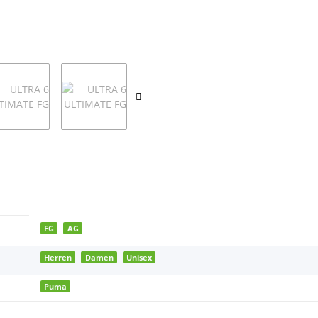
FG
AG
Herren
Damen
Unisex
Puma