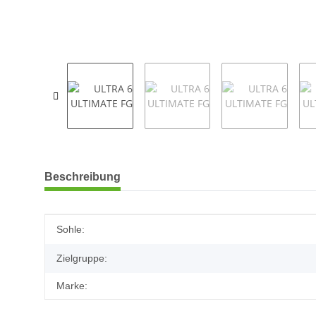
weitere Registerkarten anzeigen
Beschreibung
Produkteigenschaft
Wert
Sohle:
Zielgruppe:
Marke: