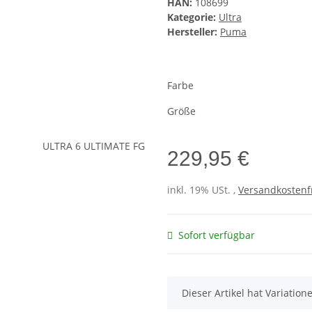
HAN:
108699
Kategorie:
Ultra
Hersteller:
Puma
Farbe
Größe
229,95 €
inkl. 19% USt. ,
Versandkostenf
Sofort verfügbar
x
Dieser Artikel hat Variatio