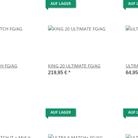
AUF LAGER
AUF 
H FG/AG
KING 20 ULTIMATE FG/AG
ULTRA
219,95 €
*
64,9
AUF LAGER
AUF 