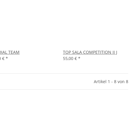
IAL TEAM
TOP SALA COMPETITION II J
0 €
*
55,00 €
*
Artikel 1 - 8 von 8