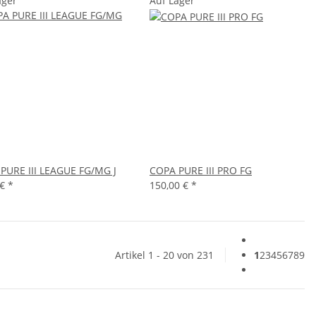
ager
Auf Lager
PURE III LEAGUE FG/MG J
COPA PURE III PRO FG
 €
*
150,00 €
*
Artikel 1 - 20 von 231
1
2
3
4
5
6
7
8
9