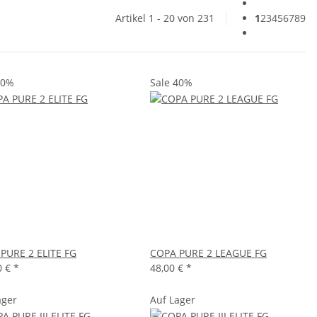
Artikel 1 - 20 von 231
1
2
3
4
5
6
7
8
9
40%
Sale 40%
PURE 2 ELITE FG
COPA PURE 2 LEAGUE FG
0 €
*
48,00 €
*
ager
Auf Lager