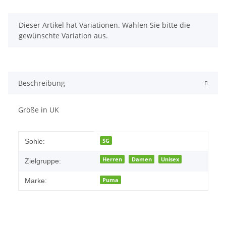
x
Dieser Artikel hat Variationen. Wählen Sie bitte die
gewünschte Variation aus.
Beschreibung
Größe in UK
Produkteigenschaft
Wert
SG
Sohle:
Herren
Damen
Unisex
Zielgruppe:
Puma
Marke: