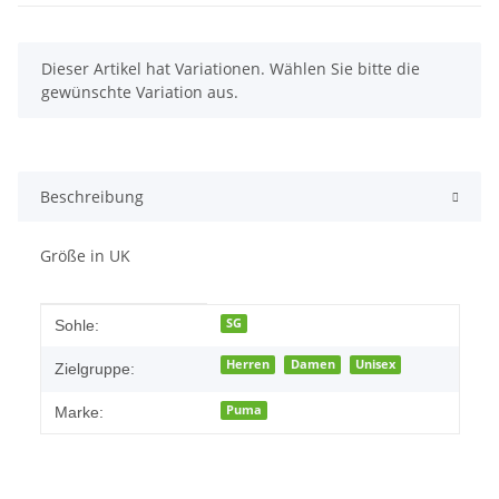
x
Dieser Artikel hat Variationen. Wählen Sie bitte die
gewünschte Variation aus.
Beschreibung
Größe in UK
Produkteigenschaft
Wert
SG
Sohle:
Herren
Damen
Unisex
Zielgruppe:
Puma
Marke: