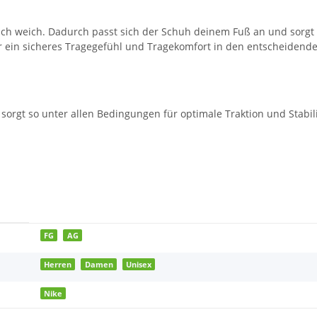
blich weich. Dadurch passt sich der Schuh deinem Fuß an und sorgt 
ür ein sicheres Tragegefühl und Tragekomfort in den entscheidenden
d sorgt so unter allen Bedingungen für optimale Traktion und Stab
FG
AG
Herren
Damen
Unisex
Nike