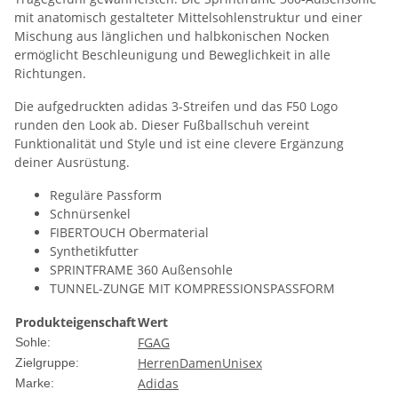
mit anatomisch gestalteter Mittelsohlenstruktur und einer
Mischung aus länglichen und halbkonischen Nocken
ermöglicht Beschleunigung und Beweglichkeit in alle
Richtungen.
Die aufgedruckten adidas 3-Streifen und das F50 Logo
runden den Look ab. Dieser Fußballschuh vereint
Funktionalität und Style und ist eine clevere Ergänzung
deiner Ausrüstung.
Reguläre Passform
Schnürsenkel
FIBERTOUCH Obermaterial
Synthetikfutter
SPRINTFRAME 360 Außensohle
TUNNEL-ZUNGE MIT KOMPRESSIONSPASSFORM
Produkteigenschaft
Wert
FG
AG
Sohle:
Herren
Damen
Unisex
Zielgruppe:
Adidas
Marke: