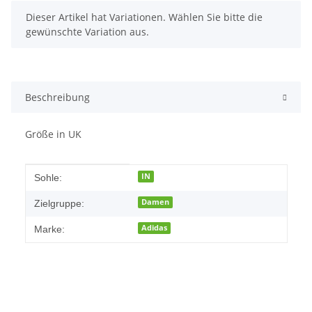
x
Dieser Artikel hat Variationen. Wählen Sie bitte die
gewünschte Variation aus.
Beschreibung
Größe in UK
Produkteigenschaft
Wert
IN
Sohle:
Damen
Zielgruppe:
Adidas
Marke: