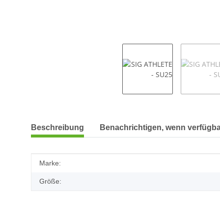
weitere Registerkarten anzeigen
Beschreibung
Benachrichtigen, wenn verfügba
Produkteigenschaft
Wert
Marke:
Größe: