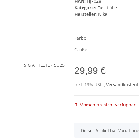
HAN:
HJ7028
Kategorie:
Fussbälle
Hersteller:
Nike
Farbe
Größe
29,99 €
inkl. 19% USt. ,
Versandkostenf
Momentan nicht verfügbar
x
Dieser Artikel hat Variatio