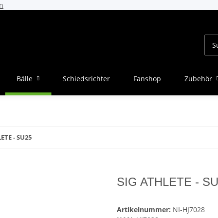
n
Bälle
Schiedsrichter
Fanshop
Zubehör
ETE - SU25
SIG ATHLETE - S
Artikelnummer:
NI-HJ7028