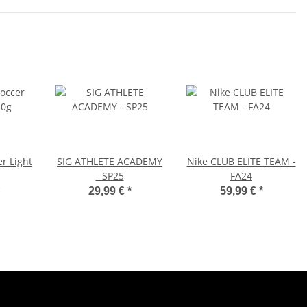
er Light
SIG ATHLETE ACADEMY
Nike CLUB ELITE TEAM -
- SP25
FA24
29,99 €
*
59,99 €
*