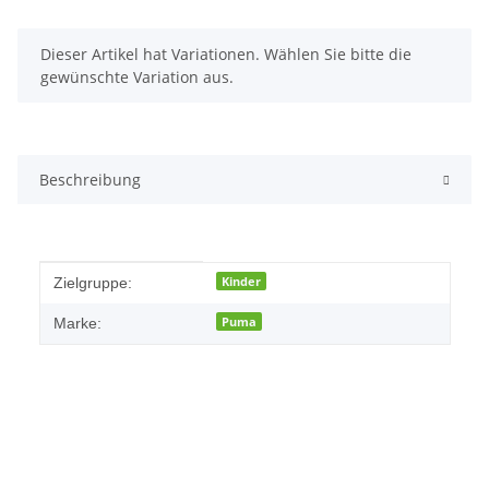
x
Dieser Artikel hat Variationen. Wählen Sie bitte die
gewünschte Variation aus.
Beschreibung
Produkteigenschaft
Wert
Kinder
Zielgruppe:
Puma
Marke: