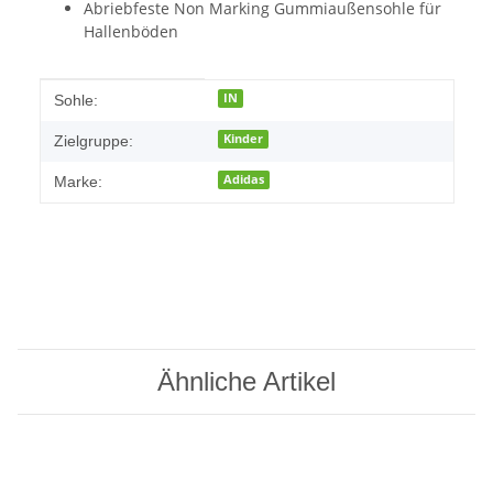
Abriebfeste Non Marking Gummiaußensohle für
Hallenböden
Produkteigenschaft
Wert
IN
Sohle:
Kinder
Zielgruppe:
Adidas
Marke:
Ähnliche Artikel