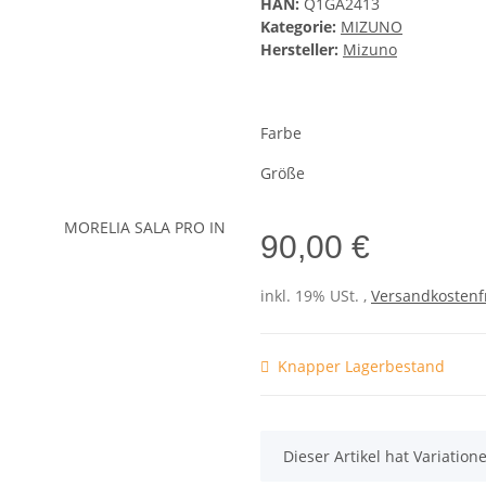
HAN:
Q1GA2413
Kategorie:
MIZUNO
Hersteller:
Mizuno
Farbe
Größe
90,00 €
inkl. 19% USt. ,
Versandkostenf
Knapper Lagerbestand
x
Dieser Artikel hat Variatio