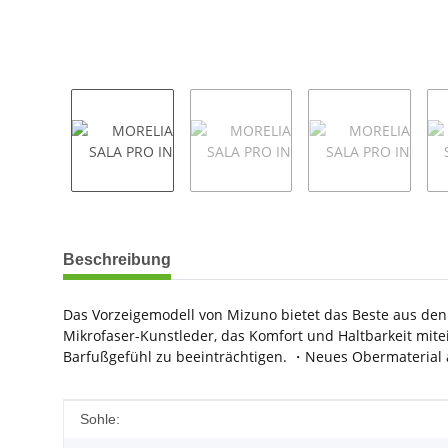
weitere Registerkarten anzeigen
Beschreibung
Das Vorzeigemodell von Mizuno bietet das Beste aus den 
Mikrofaser-Kunstleder, das Komfort und Haltbarkeit mit
Barfußgefühl zu beeinträchtigen. ・Neues Obermaterial 
Produkteigenschaft
Wert
Sohle: