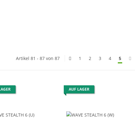
Artikel 81 - 87 von 87
1
2
3
4
5
LAGER
AUF LAGER