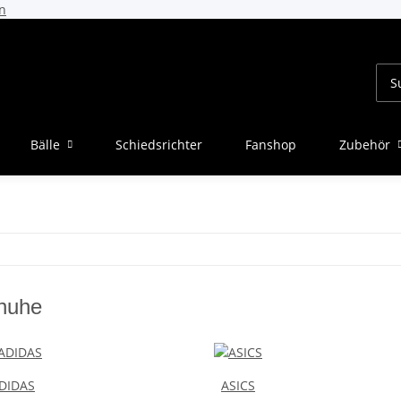
n
Bälle
Schiedsrichter
Fanshop
Zubehör
huhe
DIDAS
ASICS