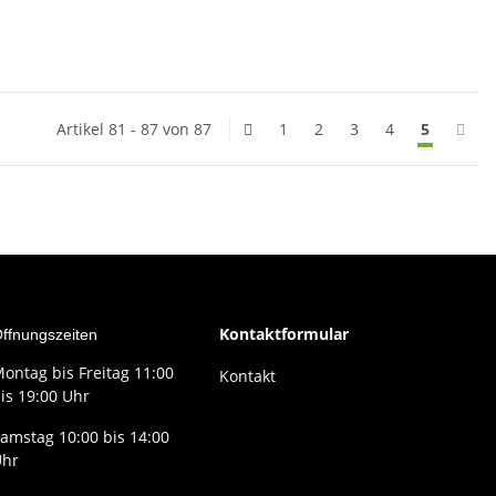
Artikel 81 - 87 von 87
1
2
3
4
5
Kontaktformular
ffnungszeiten
ontag bis Freitag 11:00
Kontakt
is 19:00 Uhr
amstag 10:00 bis 14:00
Uhr