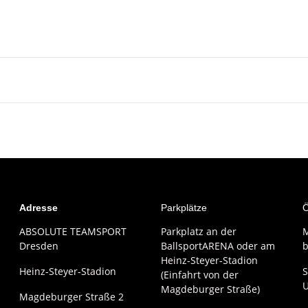
Adresse
Parkplätze
Ö
ABSOLUTE TEAMSPORT
Parkplatz an der
M
Dresden
BallsportARENA oder am
b
Heinz-Steyer-Stadion
Heinz-Steyer-Stadion
S
(Einfahrt von der
Magdeburger Straße)
Magdeburger Straße 2