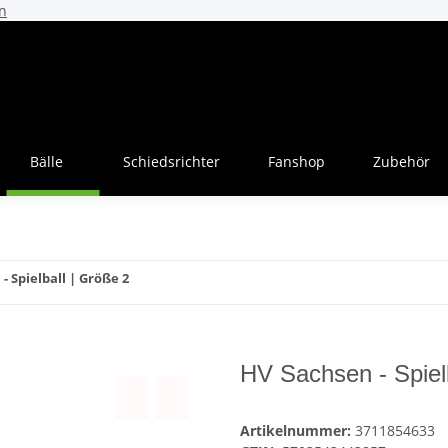
n
Bälle
Schiedsrichter
Fanshop
Zubehör
- Spielball | Größe 2
HV Sachsen - Spielb
Artikelnummer:
3711854633