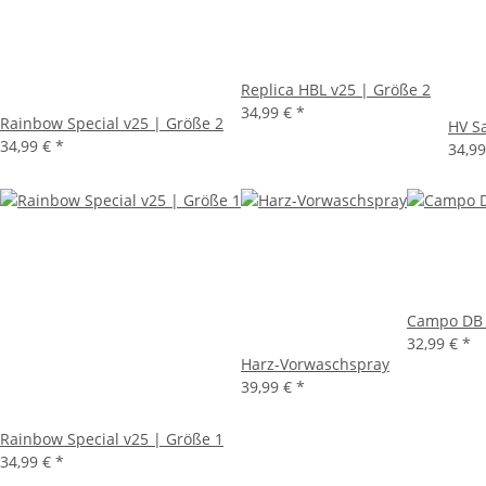
Replica HBL v25 | Größe 2
34,99 €
*
Rainbow Special v25 | Größe 2
HV Sa
34,99 €
*
34,9
Campo DB 
32,99 €
*
Harz-Vorwaschspray
39,99 €
*
Rainbow Special v25 | Größe 1
34,99 €
*