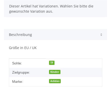
x
Dieser Artikel hat Variationen. Wählen Sie bitte die
gewünschte Variation aus.
Beschreibung
Größe in EU / UK
Produkteigenschaft
Wert
TF
Sohle:
Kinder
Zielgruppe:
Adidas
Marke: