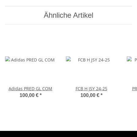
Ähnliche Artikel
Adidas PRED GL COM
FCB H JSY 24-25
PR
100,00 €
*
100,00 €
*